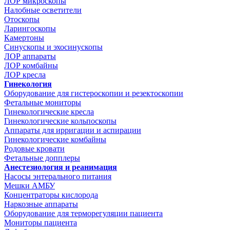
ЛОР микроскопы
Налобные осветители
Отоскопы
Ларингоскопы
Камертоны
Синускопы и эхосинускопы
ЛОР аппараты
ЛОР комбайны
ЛОР кресла
Гинекология
Оборудование для гистероскопии и резектоскопии
Фетальные мониторы
Гинекологические кресла
Гинекологические кольпоскопы
Аппараты для ирригации и аспирации
Гинекологические комбайны
Родовые кровати
Фетальные допплеры
Анестезиология и реанимация
Насосы энтерального питания
Мешки АМБУ
Концентраторы кислорода
Наркозные аппараты
Оборудование для терморегуляции пациента
Мониторы пациента