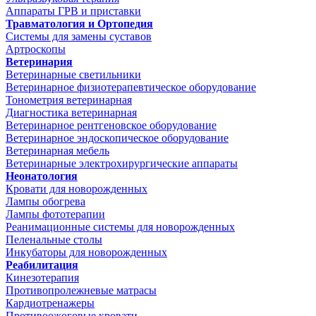
Аппараты ГРВ и приставки
Травматология и Ортопедия
Системы для замены суставов
Артроскопы
Ветеринария
Ветеринарные светильники
Ветеринарное физиотерапевтическое оборудование
Тонометрия ветеринарная
Диагностика ветеринарная
Ветеринарное рентгеновское оборудование
Ветеринарное эндоскопическое оборудование
Ветеринарная мебель
Ветеринарные электрохирургические аппараты
Неонатология
Кровати для новорожденных
Лампы обогрева
Лампы фототерапии
Реанимационные системы для новорожденных
Пеленальные столы
Инкубаторы для новорожденных
Реабилитация
Кинезотерапия
Противопролежневые матрасы
Кардиотренажеры
Противоожоговые кровати