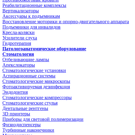
Реабилитационные комплексы
Вертикализаторы
Аксессуары к подъемникам
Восстановление моторики и опорно-двигательного аппарата
Подъемники для инвалидов
Кресла-коляски
Усилители слуха
Гидротерапия
Патологоанатомическое оборудование
Стоматология
Отбеливающие лампы
Апекслокаторы
Стоматологические установки
Аспирационные системы
Стоматологические микроскопы
Фотоактивируемая дезинфекция
Эндодонтия
Стоматологические компрессоры
Стоматологические стулья
Дентальные рентгены
3D принтеры
Приборы для световой полимеризации
Физиодиспенсеры
Турбинные наконечники