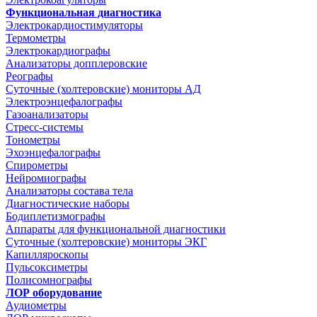
Функциональная диагностика
Электрокардиостимуляторы
Термометры
Электрокардиографы
Анализаторы допплеровские
Реографы
Суточные (холтеровские) мониторы АД
Электроэнцефалографы
Газоанализаторы
Стресс-системы
Тонометры
Эхоэнцефалографы
Спирометры
Нейромиографы
Анализаторы состава тела
Диагностические наборы
Бодиплетизмографы
Аппараты для функциональной диагностики
Суточные (холтеровские) мониторы ЭКГ
Капилляроскопы
Пульсоксиметры
Полисомнографы
ЛОР оборудование
Аудиометры