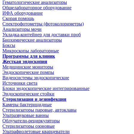
Гематологические анализаторы
Общелабораторное оборудование
ИФА оборудование
Скорая помощь
Спектрофотометры (фотоколориметры)
Анализаторы мочи
Укладка-контейнер для доставки проб
Биохимические анализаторы
Боксы
Микроскопы лабораторные
Программы для клиник
Жесткая эндоскопия
Медицинские мониторы
Эндоскопические помпы
Видеосистемы эндоскопические
Источники света
Блоки эндоскопические интегрированные
Эндоскопические стойки
Стерилизация и дезинфекция
Камеры бактерицидные
Стерилизаторы паровые, автоклавы
Ультразвуковые ванны
Облучатели-рециркуляторы
Стерилизаторы озоновые
Ультрафиолетовые кварцеватели