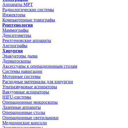
Аппараты МРТ
Радиологические системы
Инжекторы
Компьютерные томографы
Рентгенология
Маммографы
Денситометры
Рентгеновские аппараты
Ангиографы
Хирургия
Эвакуаторы дыма
Дерматоскопы
Аксессуары к операционнным столам
Системы навигации
Моторные системы
Расходные материалы для хирургии
Ультразвуковые аспираторы
Вакуумные аспираторы
HIFU-системы
Операционные микроскопы
Лазерные аппараты
Операционные столы
Операционные светильники
Медицинские консоли
Электрокоагуляторы