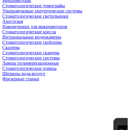
Микромоторы
Стоматологические томографы
Ультразвуковые хирургические системы
Стоматологические светильники
Анестезия
Наконечники для микромоторов
Стоматологические кресла
Интраоральные видеокамеры
Стоматологические скейлеры
Скалеры
Стоматологические сканеры
Стоматологические системы
Лампы полимеризационные
Стоматологические помпы
Шприцы вода-воздух
Фрезерные станки
Антикризисная распродажа
Самые желанные УЗИ стали доступными