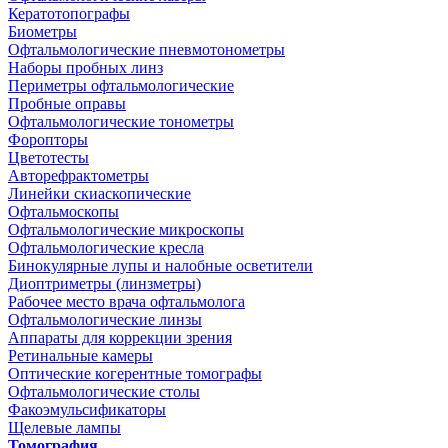
Кератотопографы
Биометры
Офтальмологические пневмотонометры
Наборы пробных линз
Периметры офтальмологические
Пробные оправы
Офтальмологические тонометры
Форопторы
Цветотесты
Авторефрактометры
Линейки скиаскопические
Офтальмоскопы
Офтальмологические микроскопы
Офтальмологические кресла
Бинокулярные лупы и налобные осветители
Диоптриметры (линзметры)
Рабочее место врача офтальмолога
Офтальмологические линзы
Аппараты для коррекции зрения
Ретинальные камеры
Оптические когерентные томографы
Офтальмологические столы
Факоэмульсификаторы
Щелевые лампы
Томография