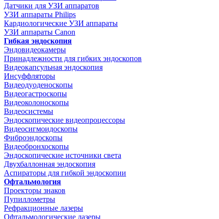
Датчики для УЗИ аппаратов
УЗИ аппараты Philips
Кардиологические УЗИ аппараты
УЗИ аппараты Canon
Гибкая эндоскопия
Эндовидеокамеры
Принадлежности для гибких эндоскопов
Видеокапсульная эндоскопия
Инсуффляторы
Видеодуоденоскопы
Видеогастроскопы
Видеоколоноскопы
Видеосистемы
Эндоскопические видеопроцессоры
Видеосигмоидоскопы
Фиброэндоскопы
Видеобронхоскопы
Эндоскопические источники света
Двухбаллонная эндоскопия
Аспираторы для гибкой эндоскопии
Офтальмология
Проекторы знаков
Пупиллометры
Рефракционные лазеры
Офтальмологические лазеры