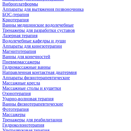
Виброплатформы
Аппараты для вытяжения позвоночника
БОС-терапия
Криотерапия
Ванны медицинские водолечебные
Тренажеры для разработки суставов
Лазерная терапия
Водолечебные кафедры и души
Аппараты для кинезотерапии
Магнитотерапия
Ванны для конечностей
Пневмомассажеры
Гидромассажные ванны
Направленная контактная диатермия
Аппараты физиотерапевтические
Массажные кресла
Массажные столы и кушетки
Озонотерапия
Ударно-волновая терапия
Ванны физиотерапевтические
Фототерапия
Массажеры
Тренажеры для реабилитации
Гидроколонотерапия
Ультразвуковая терапия