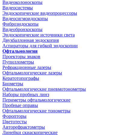
Видеоколоноскопы
Видеосистемы
Эндоскопические видеопроцессоры
Видеосигмоидоскопы
Фиброэндоскопы
Видеобронхоскопы
Эндоскопические источники света
Двухбаллонная эндоскопия
Аспираторы для гибкой эндоскопии
Офтальмология
Проекторы знаков
Пупиллометры
Рефракционные лазеры
Офтальмологические лазеры
Кератотопографы
Биометры
Офтальмологические пневмотонометры
Наборы пробных линз
Периметры офтальмологические
Пробные оправы
Офтальмологические тонометры
Форопторы
Цветотесты
Авторефрактометры
Линейки скиаскопические