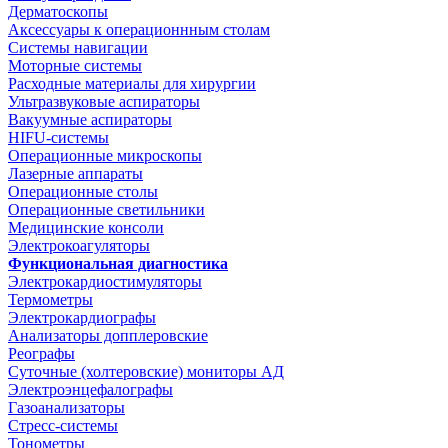
Дерматоскопы
Аксессуары к операционнным столам
Системы навигации
Моторные системы
Расходные материалы для хирургии
Ультразвуковые аспираторы
Вакуумные аспираторы
HIFU-системы
Операционные микроскопы
Лазерные аппараты
Операционные столы
Операционные светильники
Медицинские консоли
Электрокоагуляторы
Функциональная диагностика
Электрокардиостимуляторы
Термометры
Электрокардиографы
Анализаторы допплеровские
Реографы
Суточные (холтеровские) мониторы АД
Электроэнцефалографы
Газоанализаторы
Стресс-системы
Тонометры