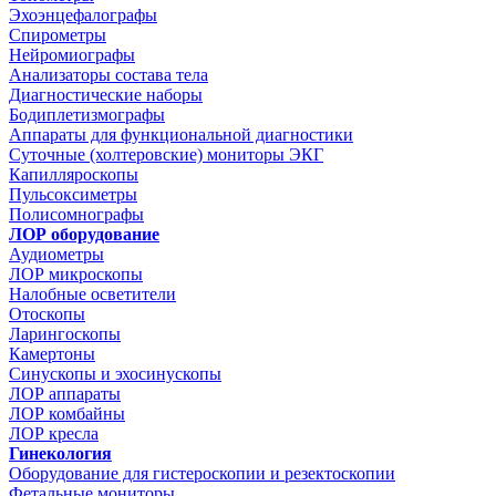
Эхоэнцефалографы
Спирометры
Нейромиографы
Анализаторы состава тела
Диагностические наборы
Бодиплетизмографы
Аппараты для функциональной диагностики
Суточные (холтеровские) мониторы ЭКГ
Капилляроскопы
Пульсоксиметры
Полисомнографы
ЛОР оборудование
Аудиометры
ЛОР микроскопы
Налобные осветители
Отоскопы
Ларингоскопы
Камертоны
Синускопы и эхосинускопы
ЛОР аппараты
ЛОР комбайны
ЛОР кресла
Гинекология
Оборудование для гистероскопии и резектоскопии
Фетальные мониторы