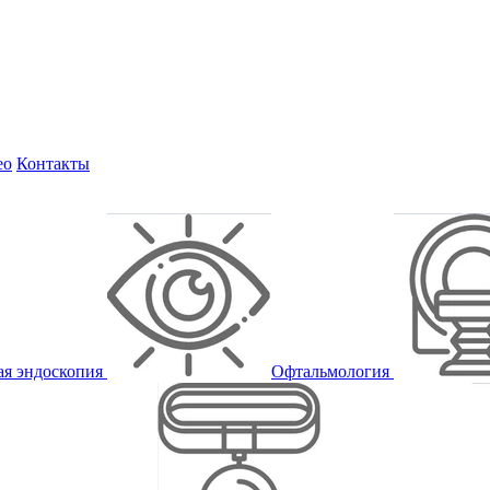
ео
Контакты
ая эндоскопия
Офтальмология