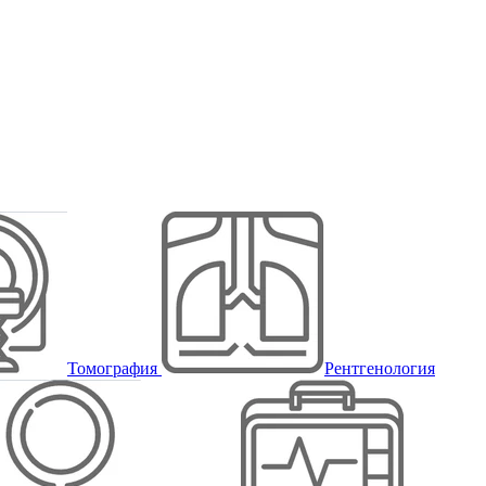
Томография
Рентгенология