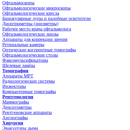
Офтальмоскопы
Офтальмологические микроскопы
Офтальмологические кресла
Бинокулярные лупы и налобные осветители
Диоптриметры (линзметры)
Рабочее место врача офтальмолога
Офтальмологические линзы
Аппараты для коррекции зрения
Ретинальные камеры
Оптические когерентные томографы
Офтальмологические столы
Факоэмульсификаторы
Щелевые лампы
Томография
Аппараты МРТ
Радиологические системы
Инжекторы
Компьютерные томографы
Рентгенология
Маммографы
Денситометры
Рентгеновские аппараты
Ангиографы
Хирургия
Эвакуаторы дыма