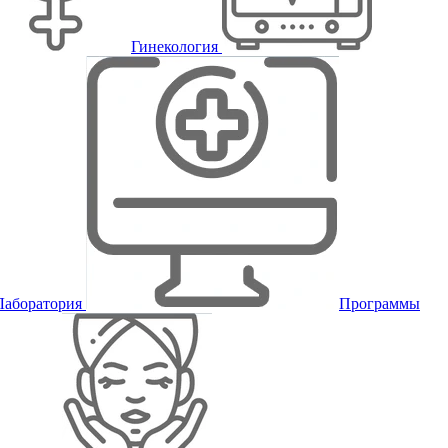
Гинекология
Лаборатория
Программы