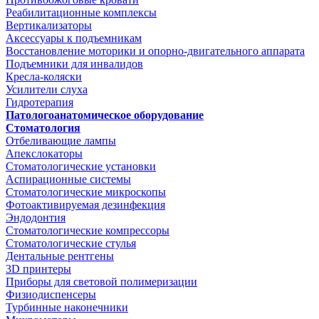
Реабилитационные комплексы
Вертикализаторы
Аксессуары к подъемникам
Восстановление моторики и опорно-двигательного аппарата
Подъемники для инвалидов
Кресла-коляски
Усилители слуха
Гидротерапия
Патологоанатомическое оборудование
Стоматология
Отбеливающие лампы
Апекслокаторы
Стоматологические установки
Аспирационные системы
Стоматологические микроскопы
Фотоактивируемая дезинфекция
Эндодонтия
Стоматологические компрессоры
Стоматологические стулья
Дентальные рентгены
3D принтеры
Приборы для световой полимеризации
Физиодиспенсеры
Турбинные наконечники