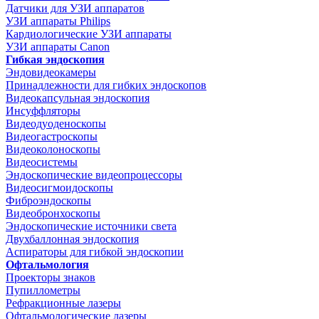
Датчики для УЗИ аппаратов
УЗИ аппараты Philips
Кардиологические УЗИ аппараты
УЗИ аппараты Canon
Гибкая эндоскопия
Эндовидеокамеры
Принадлежности для гибких эндоскопов
Видеокапсульная эндоскопия
Инсуффляторы
Видеодуоденоскопы
Видеогастроскопы
Видеоколоноскопы
Видеосистемы
Эндоскопические видеопроцессоры
Видеосигмоидоскопы
Фиброэндоскопы
Видеобронхоскопы
Эндоскопические источники света
Двухбаллонная эндоскопия
Аспираторы для гибкой эндоскопии
Офтальмология
Проекторы знаков
Пупиллометры
Рефракционные лазеры
Офтальмологические лазеры