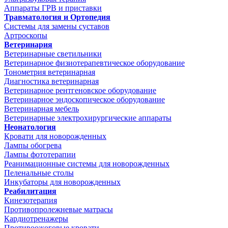
Аппараты ГРВ и приставки
Травматология и Ортопедия
Системы для замены суставов
Артроскопы
Ветеринария
Ветеринарные светильники
Ветеринарное физиотерапевтическое оборудование
Тонометрия ветеринарная
Диагностика ветеринарная
Ветеринарное рентгеновское оборудование
Ветеринарное эндоскопическое оборудование
Ветеринарная мебель
Ветеринарные электрохирургические аппараты
Неонатология
Кровати для новорожденных
Лампы обогрева
Лампы фототерапии
Реанимационные системы для новорожденных
Пеленальные столы
Инкубаторы для новорожденных
Реабилитация
Кинезотерапия
Противопролежневые матрасы
Кардиотренажеры
Противоожоговые кровати