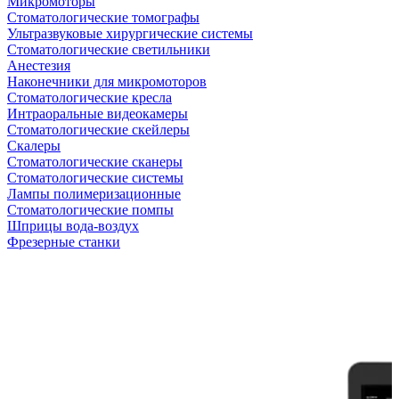
Микромоторы
Стоматологические томографы
Ультразвуковые хирургические системы
Стоматологические светильники
Анестезия
Наконечники для микромоторов
Стоматологические кресла
Интраоральные видеокамеры
Стоматологические скейлеры
Скалеры
Стоматологические сканеры
Стоматологические системы
Лампы полимеризационные
Стоматологические помпы
Шприцы вода-воздух
Фрезерные станки
Антикризисная распродажа
Самые желанные УЗИ стали доступными