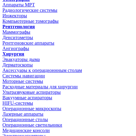
Аппараты МРТ
Радиологические системы
Инжекторы
Компьютерные томографы
Рентгенология
Маммографы
Денситометры
Рентгеновские аппараты
Ангиографы
Хирургия
Эвакуаторы дыма
Дерматоскопы
Аксессуары к операционнным столам
Системы навигации
Моторные системы
Расходные материалы для хирургии
Ультразвуковые аспираторы
Вакуумные аспираторы
HIFU-системы
Операционные микроскопы
Лазерные аппараты
Операционные столы
Операционные светильники
Медицинские консоли
Электрокоагуляторы