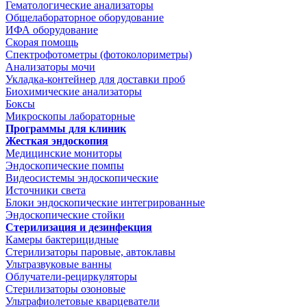
Гематологические анализаторы
Общелабораторное оборудование
ИФА оборудование
Скорая помощь
Спектрофотометры (фотоколориметры)
Анализаторы мочи
Укладка-контейнер для доставки проб
Биохимические анализаторы
Боксы
Микроскопы лабораторные
Программы для клиник
Жесткая эндоскопия
Медицинские мониторы
Эндоскопические помпы
Видеосистемы эндоскопические
Источники света
Блоки эндоскопические интегрированные
Эндоскопические стойки
Стерилизация и дезинфекция
Камеры бактерицидные
Стерилизаторы паровые, автоклавы
Ультразвуковые ванны
Облучатели-рециркуляторы
Стерилизаторы озоновые
Ультрафиолетовые кварцеватели