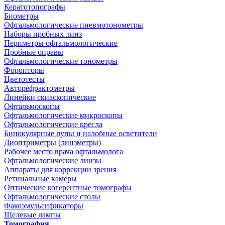
Кератотопографы
Биометры
Офтальмологические пневмотонометры
Наборы пробных линз
Периметры офтальмологические
Пробные оправы
Офтальмологические тонометры
Форопторы
Цветотесты
Авторефрактометры
Линейки скиаскопические
Офтальмоскопы
Офтальмологические микроскопы
Офтальмологические кресла
Бинокулярные лупы и налобные осветители
Диоптриметры (линзметры)
Рабочее место врача офтальмолога
Офтальмологические линзы
Аппараты для коррекции зрения
Ретинальные камеры
Оптические когерентные томографы
Офтальмологические столы
Факоэмульсификаторы
Щелевые лампы
Томография