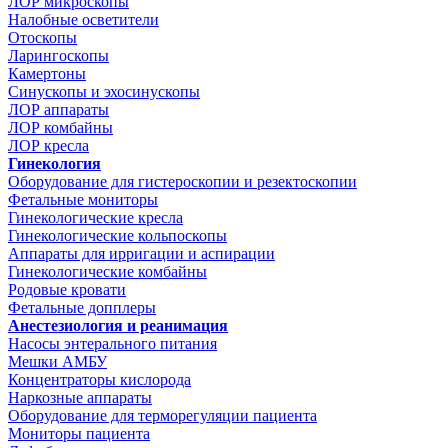
ЛОР микроскопы
Налобные осветители
Отоскопы
Ларингоскопы
Камертоны
Синускопы и эхосинускопы
ЛОР аппараты
ЛОР комбайны
ЛОР кресла
Гинекология
Оборудование для гистероскопии и резектоскопии
Фетальные мониторы
Гинекологические кресла
Гинекологические кольпоскопы
Аппараты для ирригации и аспирации
Гинекологические комбайны
Родовые кровати
Фетальные допплеры
Анестезиология и реанимация
Насосы энтерального питания
Мешки АМБУ
Концентраторы кислорода
Наркозные аппараты
Оборудование для терморегуляции пациента
Мониторы пациента