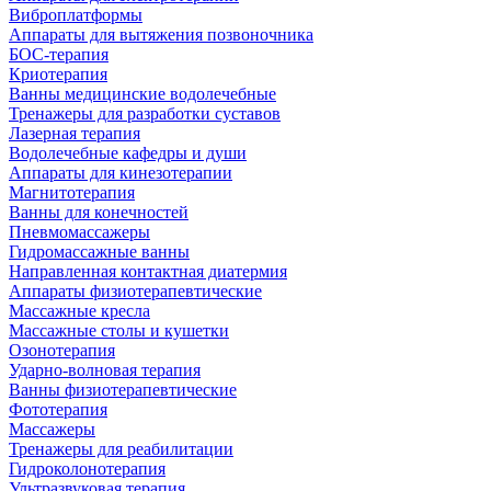
Виброплатформы
Аппараты для вытяжения позвоночника
БОС-терапия
Криотерапия
Ванны медицинские водолечебные
Тренажеры для разработки суставов
Лазерная терапия
Водолечебные кафедры и души
Аппараты для кинезотерапии
Магнитотерапия
Ванны для конечностей
Пневмомассажеры
Гидромассажные ванны
Направленная контактная диатермия
Аппараты физиотерапевтические
Массажные кресла
Массажные столы и кушетки
Озонотерапия
Ударно-волновая терапия
Ванны физиотерапевтические
Фототерапия
Массажеры
Тренажеры для реабилитации
Гидроколонотерапия
Ультразвуковая терапия