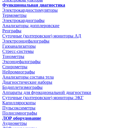
Функциональная диагностика
Электрокардиостимуляторы
Термометры
Электрокардиографы
Анализаторы допплеровские
Реографы
Суточные (холтеровские) мониторы АД
Электроэнцефалографы
Газоанализаторы
Стресс-системы
Тонометры
Эхоэнцефалографы
Спирометры
Нейромиографы
Анализаторы состава тела
Диагностические наборы
Бодиплетизмографы
Аппараты для функциональной диагностики
Суточные (холтеровские) мониторы ЭКГ
Капилляроскопы
Пульсоксиметры
Полисомнографы
ЛОР оборудование
Аудиометры