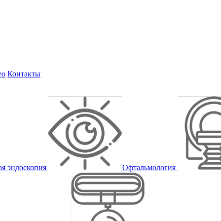
ео
Контакты
ая эндоскопия
Офтальмология