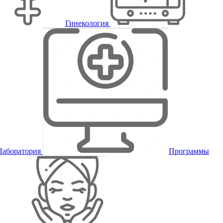
Гинекология
Лаборатория
Программы