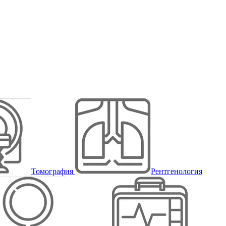
Томография
Рентгенология