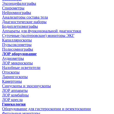
Эхоэнцефалографы
Спирометры
Нейромиографы
Анализаторы состава тела
Диагностические наборы
Бодиплетизмографы
Аппараты для функциональной диагностики
Суточные (холтеровские) мониторы ЭКГ
Капилляроскопы
Пульсоксиметры
Полисомнографы
ЛОР оборудование
Аудиометры
ЛОР микроскопы
Налобные осветители
Отоскопы
Ларингоскопы
Камертоны
Синускопы и эхосинускопы
ЛОР аппараты
ЛОР комбайны
ЛОР кресла
Гинекология
Оборудование для гистероскопии и резектоскопии
Фетальные мониторы