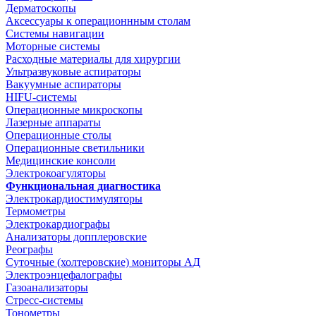
Дерматоскопы
Аксессуары к операционнным столам
Системы навигации
Моторные системы
Расходные материалы для хирургии
Ультразвуковые аспираторы
Вакуумные аспираторы
HIFU-системы
Операционные микроскопы
Лазерные аппараты
Операционные столы
Операционные светильники
Медицинские консоли
Электрокоагуляторы
Функциональная диагностика
Электрокардиостимуляторы
Термометры
Электрокардиографы
Анализаторы допплеровские
Реографы
Суточные (холтеровские) мониторы АД
Электроэнцефалографы
Газоанализаторы
Стресс-системы
Тонометры