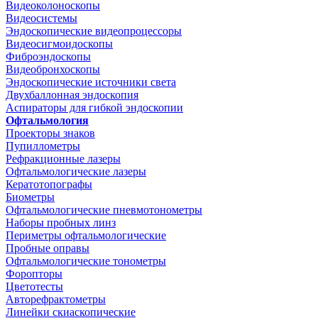
Видеоколоноскопы
Видеосистемы
Эндоскопические видеопроцессоры
Видеосигмоидоскопы
Фиброэндоскопы
Видеобронхоскопы
Эндоскопические источники света
Двухбаллонная эндоскопия
Аспираторы для гибкой эндоскопии
Офтальмология
Проекторы знаков
Пупиллометры
Рефракционные лазеры
Офтальмологические лазеры
Кератотопографы
Биометры
Офтальмологические пневмотонометры
Наборы пробных линз
Периметры офтальмологические
Пробные оправы
Офтальмологические тонометры
Форопторы
Цветотесты
Авторефрактометры
Линейки скиаскопические