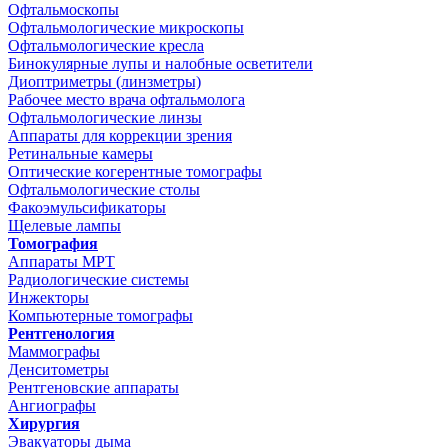
Офтальмоскопы
Офтальмологические микроскопы
Офтальмологические кресла
Бинокулярные лупы и налобные осветители
Диоптриметры (линзметры)
Рабочее место врача офтальмолога
Офтальмологические линзы
Аппараты для коррекции зрения
Ретинальные камеры
Оптические когерентные томографы
Офтальмологические столы
Факоэмульсификаторы
Щелевые лампы
Томография
Аппараты МРТ
Радиологические системы
Инжекторы
Компьютерные томографы
Рентгенология
Маммографы
Денситометры
Рентгеновские аппараты
Ангиографы
Хирургия
Эвакуаторы дыма